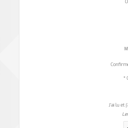
O
M
Confirme
* 
J'ai lu et
Le