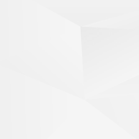
{
"form": "tenhon",
"id": 2155177,
"per": "3",
"display": "tenhon",
"cat": "VerbeIndPres3p",
"num": "pl",
"mod": "ind",
"tns": "pres",
"group": "3",
"inf": "t\u00e9nher",
"var": "provenc"
},
{
"form": "t\u00e9nher",
"id": 2155219,
"display": "t\u00e9nher",
"cat": "VerbeInf",
"mod": "inf",
"group": "3",
"inf": "t\u00e9nher",
"var": "provenc"
},
{
"form": "tencha",
"id": 2155222,
"display": "tencha",
"cat": "VerbePpFS",
"gen": "f",
"num": "sg",
"mod": "part",
"tns": "pas",
"group": "3",
"inf": "t\u00e9nher",
"var": "provenc"