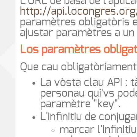
L'URL de basa de l'aplica
http://api.locongres.or
paramètres obligatòris e
ajustar paramètres a un
Los paramètres obligat
Que cau obligatòriament
La vòsta clau API : t
personau qui'vs po
paramètre "key".
L'infinitiu de conjug
marcar l'infinit