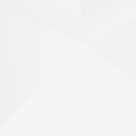
"group": "3",
"inf": "t\u00e9nher",
"var": "provenc"
},
{
"form": "tenhes",
"id": 2155173,
"per": "2",
"display": "tenhes",
"cat": "VerbeIndPres2s",
"num": "sg",
"mod": "ind",
"tns": "pres",
"group": "3",
"inf": "t\u00e9nher",
"var": "provenc"
},
{
"form": "tenhe",
"id": 2155178,
"per": "3",
"display": "tenhe",
"cat": "VerbeIndPres3s",
"num": "sg",
"mod": "ind",
"tns": "pres",
"group": "3",
"inf": "t\u00e9nher",
"var": "provenc"
},
{
"form": "tenh",
"id": 2155182,
"per": "3",
"display": "tenh",