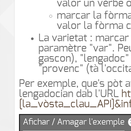
valor un vèrbe oc
marcar la fòrma
valor la fòrma c
La varietat : marcar 
paramètre "var". Pe
gascon), "lengadoc" 
"provenc" (tà l'occi
Per exemple, que's pòt a
lengadocian dab l'URL
ht
[la_vòsta_clau_API]&in
Afichar / Amagar l'exemple