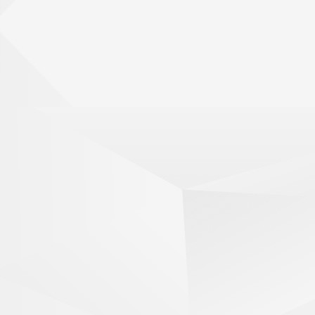
"mod": "part",
"tns": "pas",
"group": "3",
"inf": "t\u00e9nher",
"var": "provenc"
},
{
"form": "tenhegut",
"id": 2155232,
"display": "tenhegut",
"cat": "VerbePpMS",
"gen": "m",
"num": "sg",
"mod": "part",
"tns": "pas",
"group": "3",
"inf": "t\u00e9nher",
"var": "provenc"
},
{
"form": "tenhut",
"id": 2155234,
"display": "tenhut",
"cat": "VerbePpMS",
"gen": "m",
"num": "sg",
"mod": "part",
"tns": "pas",
"group": "3",
"inf": "t\u00e9nher",
"var": "provenc"
},
{
"form": "tenhent",
"id": 2155239,