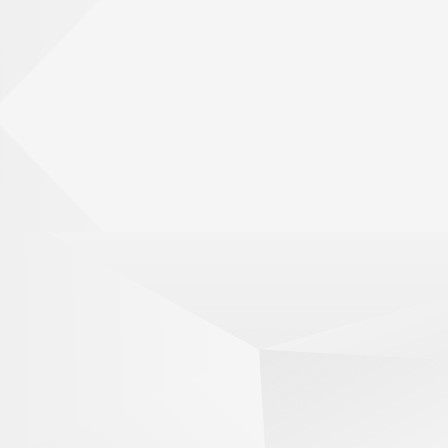
"form": "tenh\u00e8ron",
"id": 2155209,
"per": "3",
"display": "tenh\u00e8ron",
"cat": "VerbeIndPret3p",
"num": "pl",
"mod": "ind",
"tns": "pas",
"group": "3",
"inf": "t\u00e9nher",
"var": "provenc"
},
{
"form": "tenhe",
"id": 2155160,
"per": "1",
"display": "",
"cat": "VerbeIndPres1s",
"num": "sg",
"mod": "ind",
"tns": "pres",
"group": "3",
"inf": "t\u00e9nher",
"var": "provenc"
},
{
"form": "tenhi",
"id": 2155163,
"per": "1",
"display": "tenhi (-e)",
"cat": "VerbeIndPres1s",
"num": "sg",
"mod": "ind",
"tns": "pres",