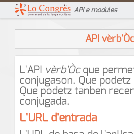
API e modules
API vèrb'Ò
L'API
vèrb'Òc
que permet, 
conjugason. Que podetz p
Que podetz tanben recerc
conjugada.
L'URL d'entrada